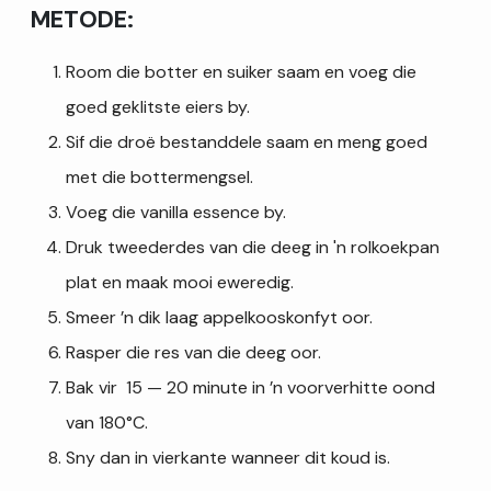
METODE:
Room die botter en suiker saam en voeg die
goed geklitste eiers by.
Sif die droë bestanddele saam en meng goed
met die bottermengsel.
Voeg die vanilla essence by.
Druk tweederdes van die deeg in 'n rolkoekpan
plat en maak mooi eweredig.
Smeer ’n dik laag appelkooskonfyt oor.
Rasper die res van die deeg oor.
Bak vir 15 — 20 minute in ’n voorverhitte oond
van 180°C.
Sny dan in vierkante wanneer dit koud is.