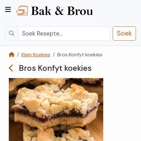
Soek
Klein Koekies
Bros Konfyt koekies
Kategorieë
Bros Konfyt koekies
Kontak
Ons
Registreer
Teken
In