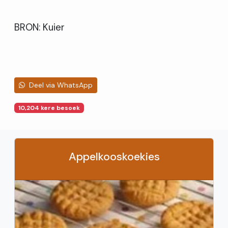
BRON: Kuier
Deel via WhatsApp
10,204 kere besoek
Appelkooskoekies