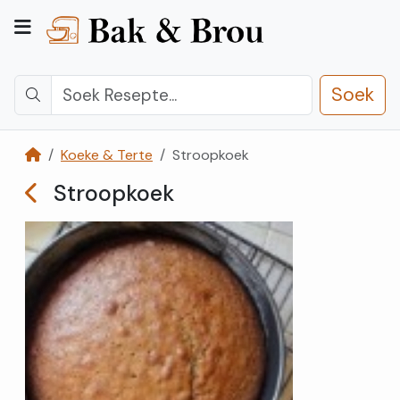
Soek
Koeke & Terte
Stroopkoek
Kategorieë
Stroopkoek
Kontak
Ons
Registreer
Teken
In