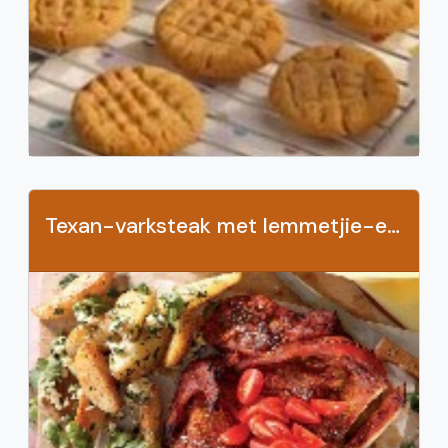
Texan-varksteak met lemmetjie-en-feta-aartappels