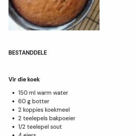
BESTANDDELE
Vir die koek
150 ml warm water
60 g botter
2 koppies koekmeel
2 teelepels bakpoeier
1/2 teelepel sout
4 eiers