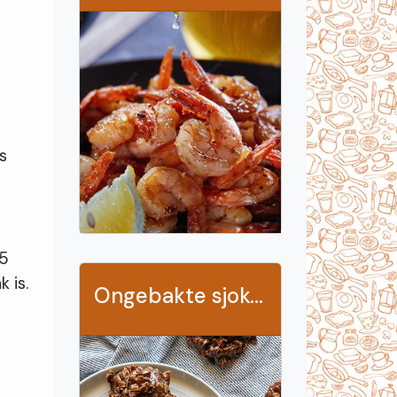
e
s
25
 is.
Ongebakte sjokoladekoekies