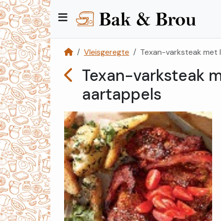
Vleisgeregte
Texan-varksteak met l
Texan-varksteak m
aartappels
Kategorieë
Kontak
Ons
Registreer
Teken
In