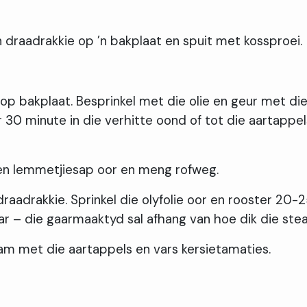
n draadrakkie op ’n bakplaat en spuit met kossproei.
op bakplaat. Besprinkel met die olie en geur met di
30 minute in die verhitte oond of tot die aartappel
e en lemmetjiesap oor en meng rofweg.
raadrakkie. Sprinkel die olyfolie oor en rooster 20-
ar – die gaarmaaktyd sal afhang van hoe dik die steak
aam met die aartappels en vars kersietamaties.