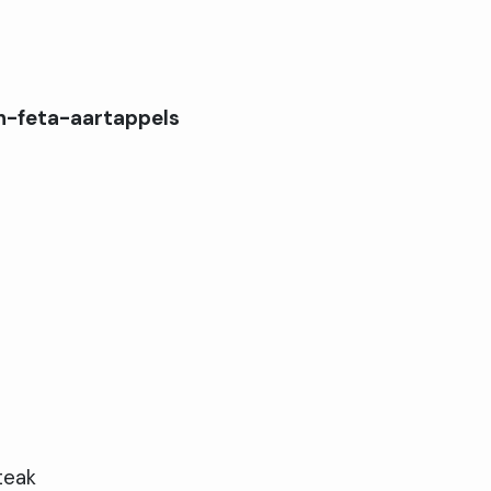
n-feta-aartappels
teak