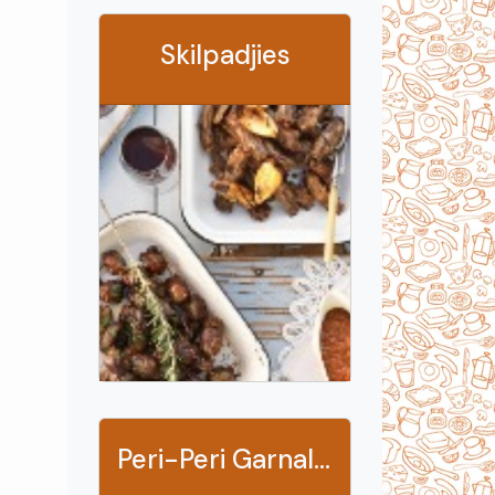
Skilpadjies
Peri-Peri Garnale (Prawns)