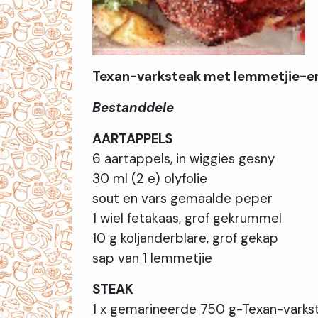
Texan-varksteak met lemmetjie-e
Bestanddele
AARTAPPELS
6 aartappels, in wiggies gesny
30 ml (2 e) olyfolie
sout en vars gemaalde peper
1 wiel fetakaas, grof gekrummel
10 g koljanderblare, grof gekap
sap van 1 lemmetjie
STEAK
1 x gemarineerde 750 g-Texan-varks