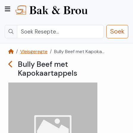
Soek
Vleisgeregte
Bully Beef met Kapokaartappels
Kategorieë
Bully Beef met
Kapokaartappels
Kontak
Ons
Registreer
Teken
In