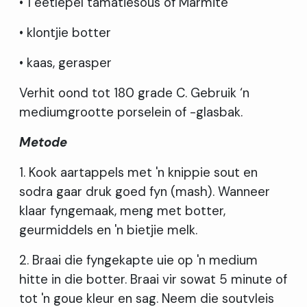
• 1 eetlepel tamatiesous of Marmite
• klontjie botter
• kaas, gerasper
Verhit oond tot 180 grade C. Gebruik ‘n
mediumgrootte porselein of -glasbak.
Metode
1. Kook aartappels met 'n knippie sout en
sodra gaar druk goed fyn (mash). Wanneer
klaar fyngemaak, meng met botter,
geurmiddels en 'n bietjie melk.
2. Braai die fyngekapte uie op 'n medium
hitte in die botter. Braai vir sowat 5 minute of
tot 'n goue kleur en sag. Neem die soutvleis