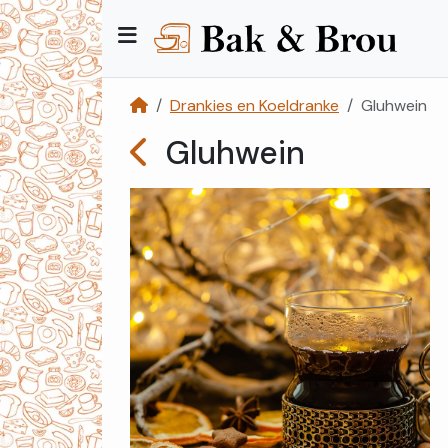
Drankies en Koeldranke
Gluhwein
Gluhwein
Kategorieë
Kontak
Ons
Registreer
Teken
In