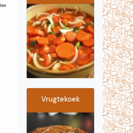
 lae
Vrugtekoek