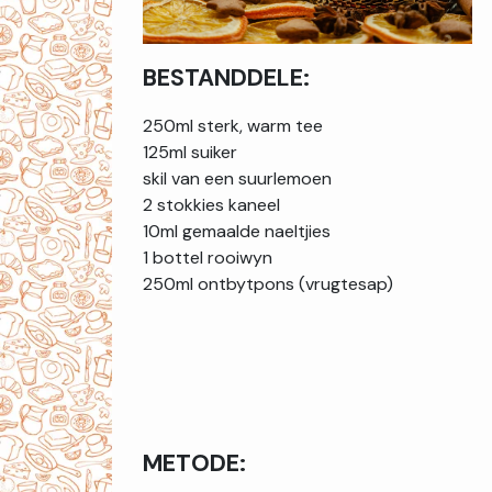
BESTANDDELE:
250ml sterk, warm tee
125ml suiker
skil van een suurlemoen
2 stokkies kaneel
10ml gemaalde naeltjies
1 bottel rooiwyn
250ml ontbytpons (vrugtesap)
METODE: