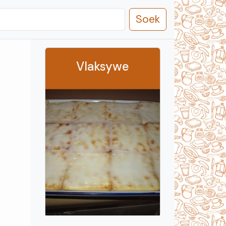
Soek
Vlaksywe