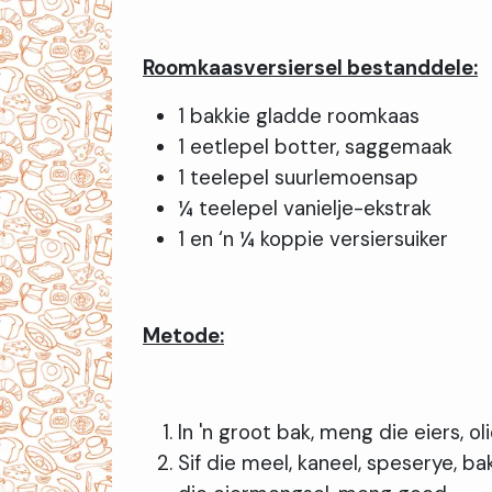
Roomkaasversiersel bestanddele:
1 bakkie gladde roomkaas
1 eetlepel botter, saggemaak
1 teelepel suurlemoensap
¼ teelepel vanielje-ekstrak
1 en ‘n ¼ koppie versiersuiker
Metode:
In 'n groot bak, meng die eiers, ol
Sif die meel, kaneel, speserye, b