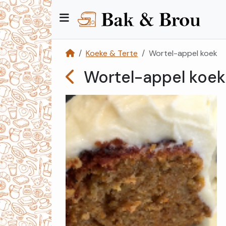
Koeke & Terte
Wortel-appel koek
Wortel-appel koek
Kategorieë
Kontak
Ons
Registreer
Teken
In