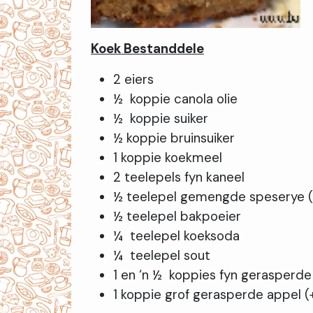
Koek Bestanddele
2 eiers
½ koppie canola olie
½ koppie suiker
½ koppie bruinsuiker
1 koppie koekmeel
2 teelepels fyn kaneel
½ teelepel gemengde speserye (
½ teelepel bakpoeier
¼ teelepel koeksoda
¼ teelepel sout
1 en ‘n ½ koppies fyn gerasperde 
1 koppie grof gerasperde appel (+