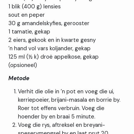
1 blik (400 g) lensies
sout en peper
30 g amandelskyfies, gerooster
1 tamatie, gekap
2 eiers, gekook en in kwarte gesny
’n hand vol vars koljander, gekap
125 ml (½ k) droë appelkose, gekap
(opsioneel)
Metode
Verhit die olie in ’n pot en voeg die ui,
kerriepoeier, brijani-masala en borrie by.
Roer tot effens verbruin. Voeg die
hoender by en braai 5 minute.
Voeg die rys, aftreksel en breyani-
speserymengsel by en laat prut 20