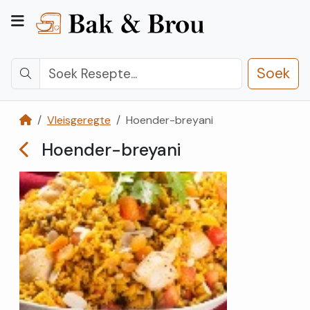
Soek
Vleisgeregte
Hoender-breyani
Kategorieë
Hoender-breyani
Kontak
Ons
Registreer
Teken
In