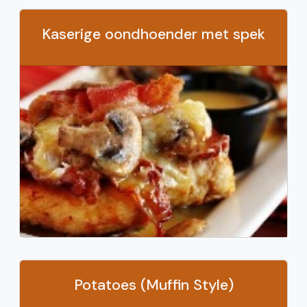
Kaserige oondhoender met spek
Potatoes (Muffin Style)