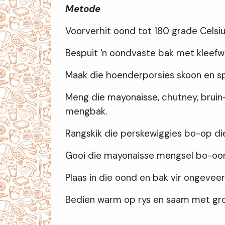
Metode
Voorverhit oond tot 180 grade Celsiu
Bespuit 'n oondvaste bak met kleefw
Maak die hoenderporsies skoon en spoe
Meng die mayonaisse, chutney, brui
mengbak.
Rangskik die perskewiggies bo-op di
Gooi die mayonaisse mengsel bo-oor
Plaas in die oond en bak vir ongeveer
Bedien warm op rys en saam met gr