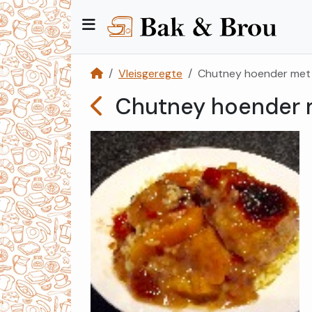
Vleisgeregte
Chutney hoender met '
Chutney hoender m
Kategorieë
Kontak
Ons
Registreer
Teken
In