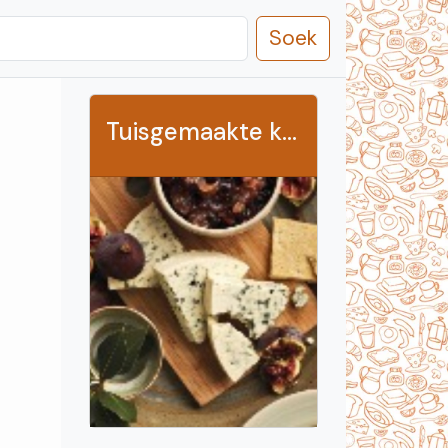
Soek
Tuisgemaakte kraakbeskuitjies