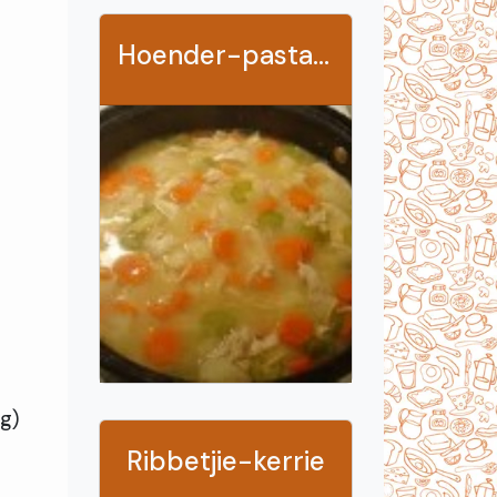
Hoender-pastasop
g)
Ribbetjie-kerrie