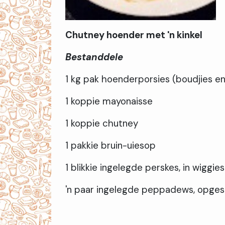
Chutney hoender met 'n kinkel
Bestanddele
1 kg pak hoenderporsies (boudjies en
1 koppie mayonaisse
1 koppie chutney
1 pakkie bruin-uiesop
1 blikkie ingelegde perskes, in wiggie
'n paar ingelegde peppadews, opge