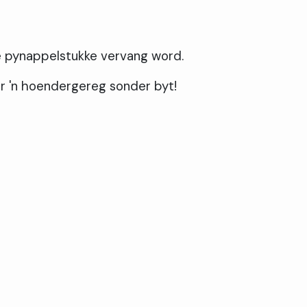
e pynappelstukke vervang word.
r 'n hoendergereg sonder byt!