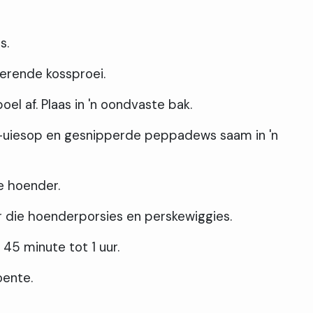
s.
erende kossproei.
l af. Plaas in 'n oondvaste bak.
n-uiesop en gesnipperde peppadews saam in 'n
e hoender.
 die hoenderporsies en perskewiggies.
 45 minute tot 1 uur.
oente.