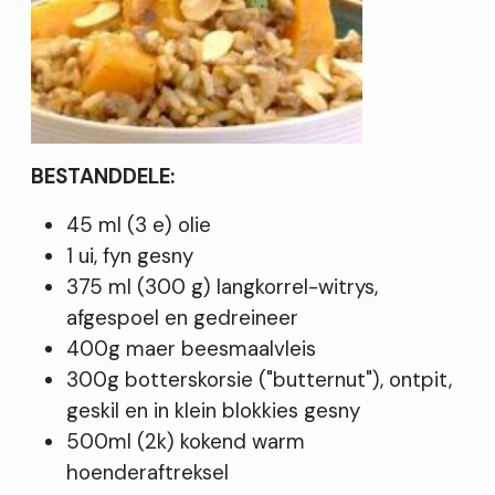
BESTANDDELE:
45 ml (3 e) olie
1 ui, fyn gesny
375 ml (300 g) langkorrel-witrys,
afgespoel en gedreineer
400g maer beesmaalvleis
300g botterskorsie ("butternut"), ontpit,
geskil en in klein blokkies gesny
500ml (2k) kokend warm
hoenderaftreksel