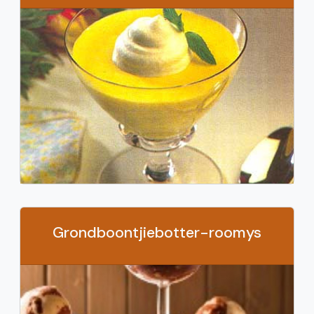
Grondboontjiebotter-roomys