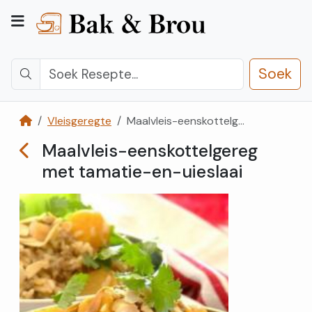
Soek
Vleisgeregte
Maalvleis-eenskottelgereg met tamatie-en-uieslaai
Kategorieë
Maalvleis-eenskottelgereg
met tamatie-en-uieslaai
Kontak
Ons
Registreer
Teken
In