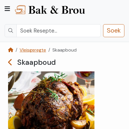
Soek
Vleisgeregte
Skaapboud
Kategorieë
Skaapboud
Kontak
Ons
Registreer
Teken
In