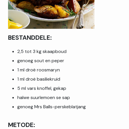
BESTANDDELE:
2,5 tot 3 kg skaapboud
genoeg sout en peper
1 ml droë roosmaryn
1 ml droë basiliekruid
5 ml vars knoffel, gekap
halwe suurlemoen se sap
genoeg Mrs Balls-perskeblatjang
METODE: