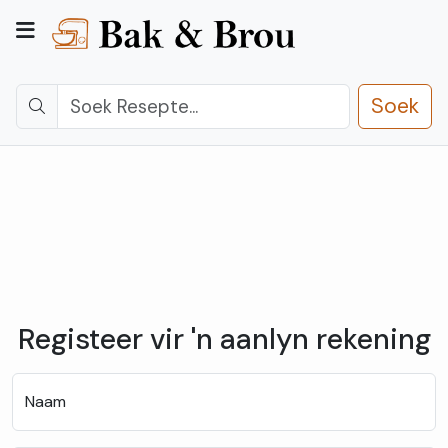
Soek
Kategorieë
Kontak
Ons
Registreer
Registeer vir 'n aanlyn rekening
Teken
Naam
In